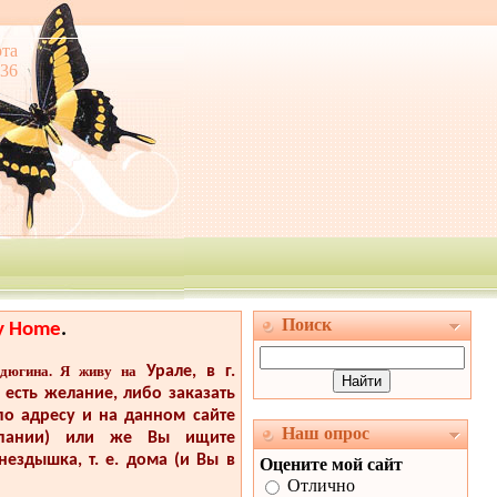
та
:36
Поиск
y Home
.
дюгина. Я живу на
Урале, в г.
с есть
желание, либо заказать
 по
адресу и на данном сайте
Наш опрос
мпании)
или же Вы ищите
гнездышка,
т. е. дома (и Вы в
Оцените мой сайт
Отлично