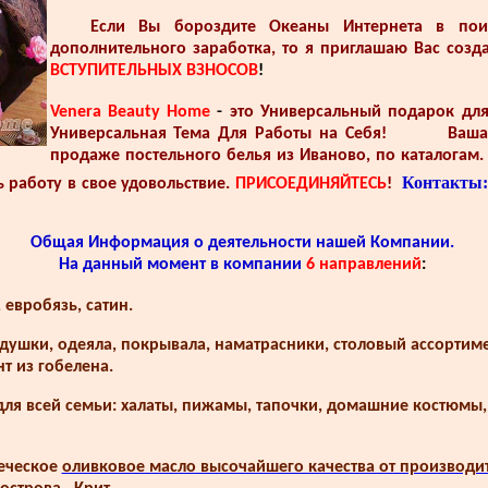
Если Вы бороздите Океаны Интернета в по
дополнительного заработка, то я приглашаю Вас созда
ВСТУПИТЕЛЬНЫХ ВЗНОСОВ
!
Venera Beauty Home
-
это Универсальный подарок для
Универсальная Тема Для Работы на Себя!
Ваша
продаже постельного белья из Иваново, по каталогам.
Контакты
 работу в свое удовольствие.
ПРИСОЕДИНЯЙТЕСЬ
!
Общая Информация о деятельности нашей Компании.
На данный момент в компании
6 направлений
:
 евробязь, сатин.
одушки, одеяла, покрывала, наматрасники, столовый ассортим
т из гобелена.
я всей семьи: халаты, пижамы, тапочки, домашние костюмы,
реческое
оливковое масло высочайшего качества от производи