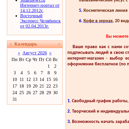
Smartnews.ru
бальзамический уксус с
Интернет-портал от
14.12.2012г.
5.
Косметическая линия 
Восточный
Экспресс Челябинск
6.
Кофе в зернах
, 20 ви
от 02.04.2013г.
Вы можете 
Календарь
Ваше право как с нами сотр
«
Август 2026
»
подписывать людей в свою ст
интернет-магазин - выбор е
Пн
Вт
Ср
Чт
Пт
Сб
Вс
оформление бесплатное (по п
1
2
3
4
5
6
7
8
9
10
11
12
13
14
15
16
17
18
19
20
21
22
23
24
25
26
27
28
29
30
31
1.
Свободный график работы, 
2.
Творческий и индивидуальн
3.
Возможность начать зараба