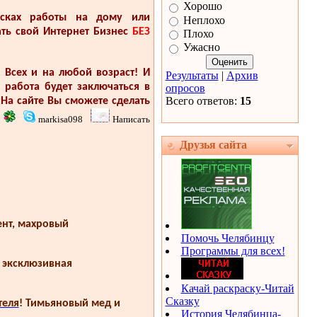
Хорошо
исках работы на дому или
Неплохо
ть свой Интернет Бизнес
БЕЗ
Плохо
Ужасно
 Всех и на любой возраст! И
Результаты
|
Архив
 работа будет заключаться в
опросов
Всего ответов:
15
 На сайте Вы сможете сделать
:
markisa098
Написать
Друзья сайта
ент, махровый
Помочь Челябинцу
Программы для всех!
 эксклюзивная
Качай раскраску-Читай
Сказку
теля
! Тимьяновый мед и
История Челябинца-