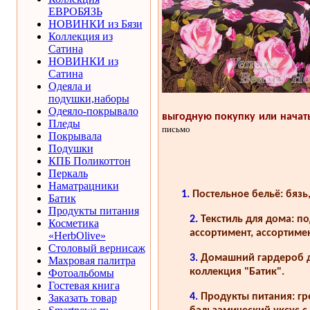
ЕВРОБЯЗЬ
НОВИНКИ из Бязи
Коллекция из
Сатина
НОВИНКИ из
Сатина
Одеяла и
подушки,наборы
Одеяло-покрывало
выгодную покупку или начать
Пледы
письмо
Покрывала
Подушки
КПБ Поликоттон
Перкаль
Наматрацники
1.
Постельное бельё: бязь,
Батик
Продукты питания
2.
Текстиль для дома: п
Косметика
ассортимент, ассортимен
«HerbOlive»
Столовый вернисаж
3.
Домашний гардероб дл
Махровая палитра
коллекция "Батик".
Фотоальбомы
Гостевая книга
4.
Продукты питания: г
Заказать товар