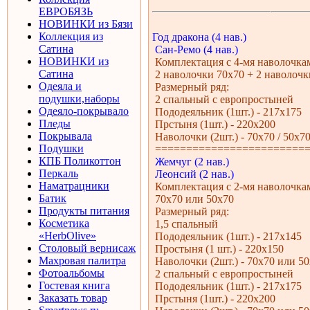
ЕВРОБЯЗЬ
НОВИНКИ из Бязи
Коллекция из
Год дракона (4 нав.)
Сатина
Сан-Ремо (4 нав.)
НОВИНКИ из
Комплектация с 4-мя наволочка
Сатина
2 наволочки 70х70 + 2 наволочк
Одеяла и
Размерный ряд:
подушки,наборы
2 спальный с европростыней
Одеяло-покрывало
Пододеяльник (1шт.) - 217х175
Пледы
Прстыня (1шт.) - 220х200
Покрывала
Наволочки (2шт.) - 70х70 / 50х7
Подушки
========================
КПБ Поликоттон
Жемчуг (2 нав.)
Перкаль
Леонсий (2 нав.)
Наматрацники
Комплектация с 2-мя наволочка
Батик
70х70 или 50х70
Продукты питания
Размерный ряд:
Косметика
1,5 спальный
«HerbOlive»
Пододеяльник (1шт.) - 217х145
Столовый вернисаж
Простыня (1 шт.) - 220х150
Махровая палитра
Наволочки (2шт.) - 70х70 или 5
Фотоальбомы
2 спальный с европростыней
Гостевая книга
Пододеяльник (1шт.) - 217х175
Заказать товар
Прстыня (1шт.) - 220х200