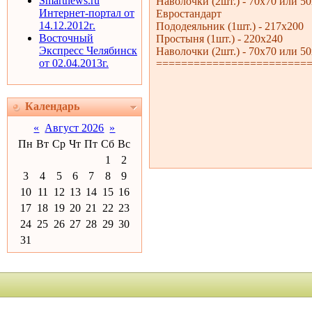
Smartnews.ru
Наволочки (2шт.) - 70х70 или 5
Интернет-портал от
Евростандарт
14.12.2012г.
Пододеяльник (1шт.) - 217х200
Восточный
Простыня (1шт.) - 220х240
Экспресс Челябинск
Наволочки (2шт.) - 70х70 или 5
от 02.04.2013г.
========================
Календарь
«
Август 2026
»
Пн
Вт
Ср
Чт
Пт
Сб
Вс
1
2
3
4
5
6
7
8
9
10
11
12
13
14
15
16
17
18
19
20
21
22
23
24
25
26
27
28
29
30
31