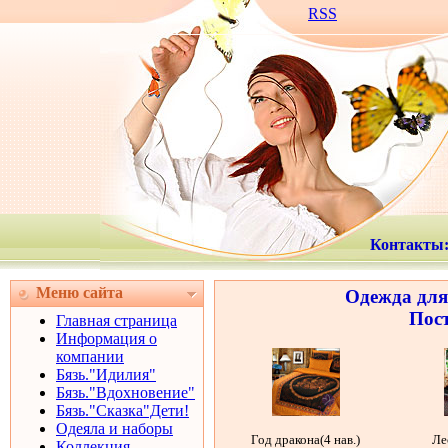
RSS
Контакты
Меню сайта
Одежда для
Пост
Главная страница
Информация о
компании
Бязь."Идилия"
Бязь."Вдохновение"
Бязь."Сказка"Дети!
Одеяла и наборы
Год дракона(4 нав.)
Ле
Коллекция