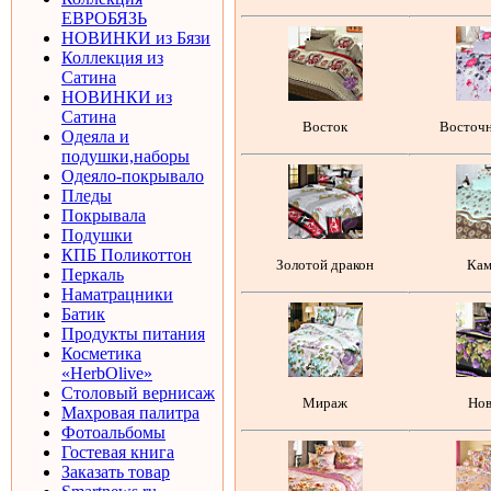
ЕВРОБЯЗЬ
НОВИНКИ из Бязи
Коллекция из
Сатина
НОВИНКИ из
Сатина
Восток
Восточн
Одеяла и
подушки,наборы
Одеяло-покрывало
Пледы
Покрывала
Подушки
КПБ Поликоттон
Золотой дракон
Кам
Перкаль
Наматрацники
Батик
Продукты питания
Косметика
«HerbOlive»
Столовый вернисаж
Мираж
Нов
Махровая палитра
Фотоальбомы
Гостевая книга
Заказать товар