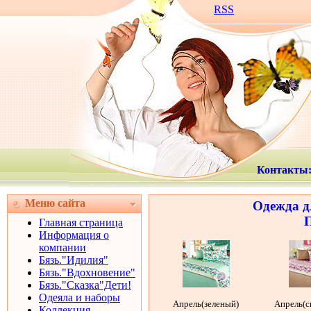
RSS
Контакты
Меню сайта
Одежда д
П
Главная страница
Информация о
компании
Бязь."Идилия"
Бязь."Вдохновение"
Бязь."Сказка"Дети!
Одеяла и наборы
Апрель(зеленый)
Апрель(с
Коллекция