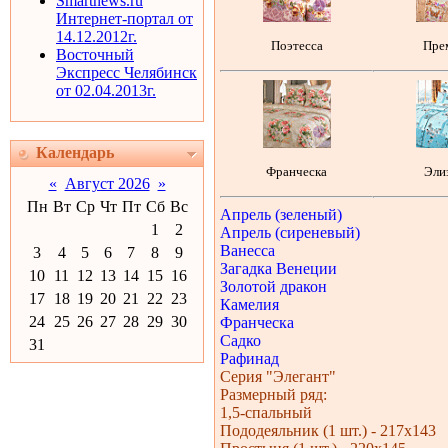
Smartnews.ru
Интернет-портал от
14.12.2012г.
Поэтесса
Пре
Восточный
Экспресс Челябинск
от 02.04.2013г.
Календарь
Франческа
Эли
«
Август 2026
»
Пн
Вт
Ср
Чт
Пт
Сб
Вс
Апрель (зеленый)
1
2
Апрель (сиреневый)
Ванесса
3
4
5
6
7
8
9
Загадка Венеции
10
11
12
13
14
15
16
Золотой дракон
17
18
19
20
21
22
23
Камелия
24
25
26
27
28
29
30
Франческа
Садко
31
Рафинад
Серия "Элегант"
Размерный ряд:
1,5-спальный
Пододеяльник (1 шт.) - 217х143