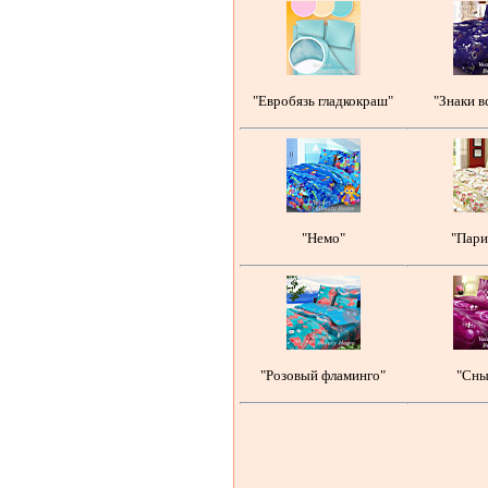
"Евробязь гладкокраш"
"Знаки в
"Немо"
"Пари
"Розовый фламинго"
"Сны