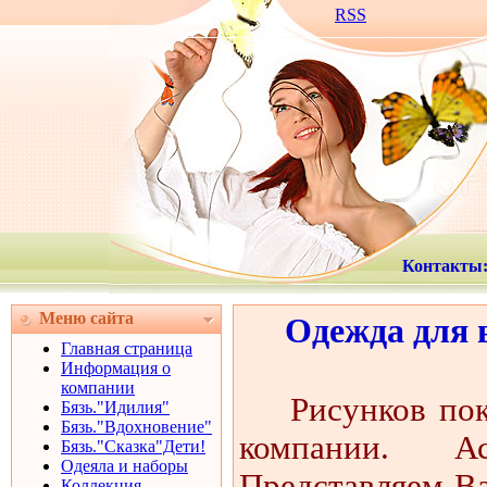
RSS
Контакты
Меню сайта
Одежда для 
Главная страница
Информация о
компании
Рисунков пок
Бязь."Идилия"
Бязь."Вдохновение"
компании. Ас
Бязь."Сказка"Дети!
Одеяла и наборы
Представляем Ва
Коллекция