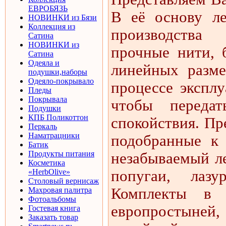
ЕВРОБЯЗЬ
В её основу ле
НОВИНКИ из Бязи
Коллекция из
производства
Сатина
НОВИНКИ из
прочные нити, б
Сатина
Одеяла и
линейных разме
подушки,наборы
Одеяло-покрывало
процессе эксплу
Пледы
Покрывала
чтобы переда
Подушки
КПБ Поликоттон
спокойствия. Пр
Перкаль
Наматрацники
подобранные к
Батик
Продукты питания
незабываемый ле
Косметика
«HerbOlive»
попугаи, лаз
Столовый вернисаж
Комплекты в и
Махровая палитра
Фотоальбомы
европростыней
Гостевая книга
Заказать товар