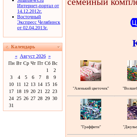
семейный компле
Smartnews.ru
Интернет-портал от
14.12.2012г.
Восточный
Экспресс Челябинск
от 02.04.2013г.
Календарь
«
Август 2026
»
Пн
Вт
Ср
Чт
Пт
Сб
Вс
1
2
3
4
5
6
7
8
9
10
11
12
13
14
15
16
"Аленький цветочек"
"Волшеб
17
18
19
20
21
22
23
24
25
26
27
28
29
30
31
"Граффити"
"Джулье